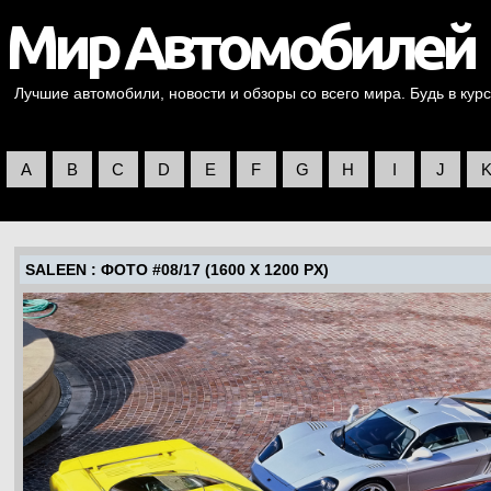
Лучшие автомобили, новости и обзоры со всего мира. Будь в курс
A
B
C
D
E
F
G
H
I
J
SALEEN
: ФОТО #08/17 (1600 X 1200 PX)