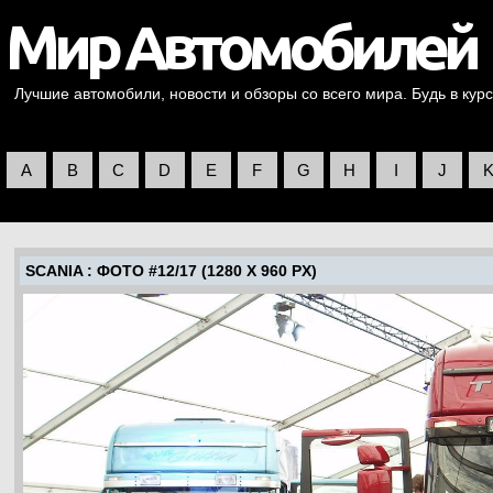
Лучшие автомобили, новости и обзоры со всего мира. Будь в курс
A
B
C
D
E
F
G
H
I
J
SCANIA
: ФОТО #12/17 (1280 X 960 PX)