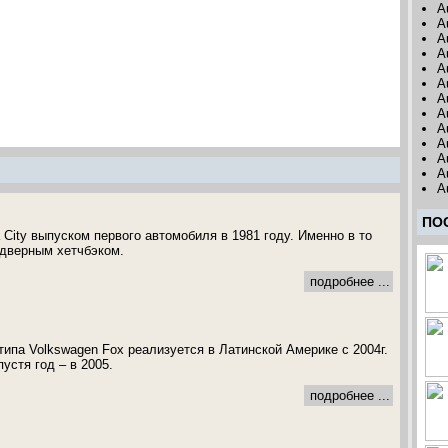
A
A
A
A
A
A
A
A
A
A
A
A
A
ПО
City выпуском первого автомобиля в 1981 году. Именно в то
хдверным хетчбэком.
подробнее ...
типа Volkswagen Fox реализуется в Латинской Америке с 2004г.
устя год – в 2005.
подробнее ...