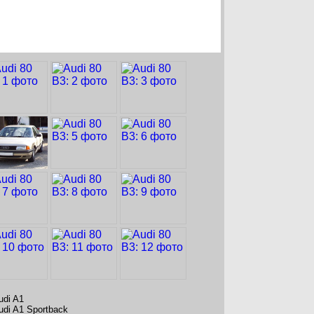
udi A1
udi A1 Sportback