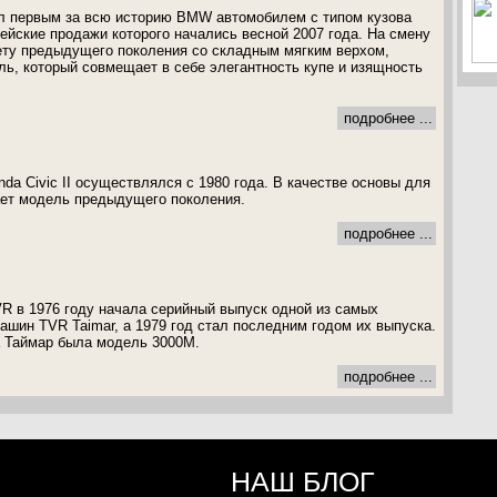
ал первым за всю историю BMW автомобилем с типом кузова
пейские продажи которого начались весной 2007 года. На смену
ету предыдущего поколения со складным мягким верхом,
ь, который совмещает в себе элегантность купе и изящность
подробнее ...
da Civic II осуществлялся с 1980 года. В качестве основы для
ает модель предыдущего поколения.
подробнее ...
R в 1976 году начала серийный выпуск одной из самых
ашин TVR Taimar, а 1979 год стал последним годом их выпуска.
а Таймар была модель 3000М.
подробнее ...
НАШ БЛОГ