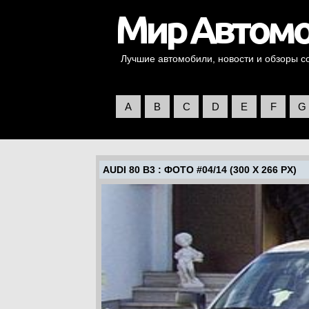
Лучшие автомобили, новости и обзоры со 
A
B
C
D
E
F
G
AUDI 80 B3
: ФОТО #04/14 (300 X 266 PX)