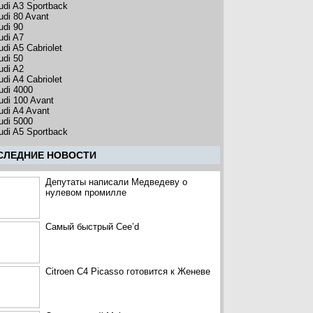
udi A3 Sportback
udi 80 Avant
udi 90
udi A7
udi A5 Cabriolet
udi 50
udi A2
udi A4 Cabriolet
udi 4000
udi 100 Avant
udi A4 Avant
udi 5000
udi A5 Sportback
CЛЕДНИЕ НОВОСТИ
Депутаты написали Медведеву о
нулевом промилле
Самый быстрый Cee’d
Citroen C4 Picasso готовится к Женеве