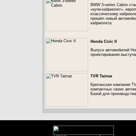
BMW 3-series Cabrio ст
«купе-кабриолет», евро
классическому кабриол
пришёл новый автомобил
кабриолета.
Honda Civic II
Выпуск автомобилей Hon
проектирования выступ
TVR Taimar
Британская компания TV
компактных своих автом
Базой для производств