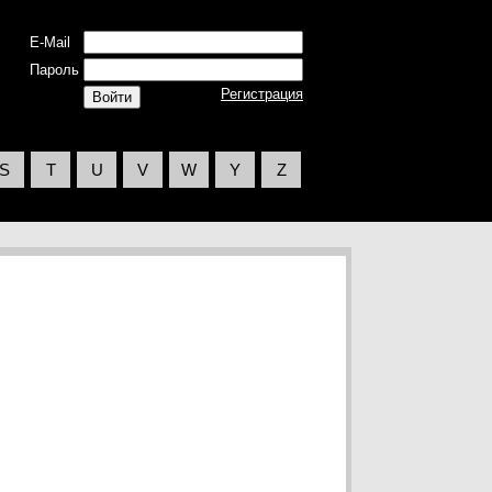
E-Mail
Пароль
Регистрация
S
T
U
V
W
Y
Z