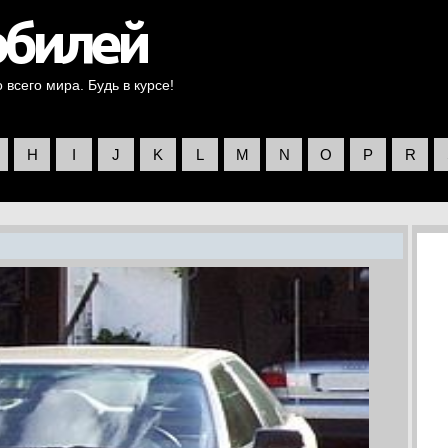
всего мира. Будь в курсе!
H
I
J
K
L
M
N
O
P
R