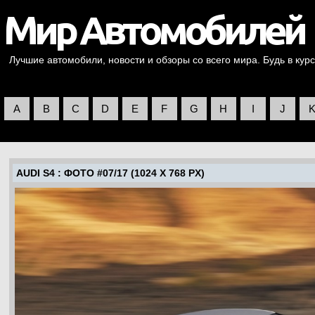
Лучшие автомобили, новости и обзоры со всего мира. Будь в курс
A
B
C
D
E
F
G
H
I
J
AUDI S4
: ФОТО #07/17 (1024 X 768 PX)