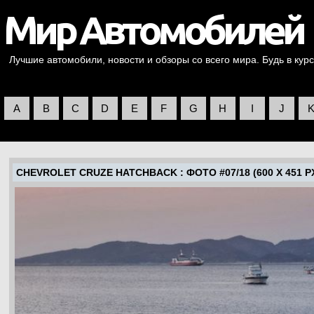
Лучшие автомобили, новости и обзоры со всего мира. Будь в курс
A
B
C
D
E
F
G
H
I
J
CHEVROLET CRUZE HATCHBACK
: ФОТО #07/18 (600 X 451 P