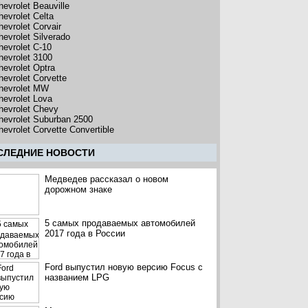
hevrolet Beauville
hevrolet Celta
hevrolet Corvair
hevrolet Silverado
hevrolet C-10
hevrolet 3100
hevrolet Optra
hevrolet Corvette
hevrolet MW
hevrolet Lova
hevrolet Chevy
hevrolet Suburban 2500
hevrolet Corvette Convertible
CЛЕДНИЕ НОВОСТИ
Медведев рассказал о новом
дорожном знаке
5 самых продаваемых автомобилей
2017 года в России
Ford выпустил новую версию Focus с
названием LPG