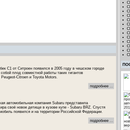
C
C
C
C
C
C
C
C
C
C
C
C
C
ПО
бек C1 от Ситроен появился в 2005 году в чешском городе
 собой плод совместной работы таких гигантов
Peugeot-Citroen и Toyota Motors.
подробнее ...
ская автомобильная компания Subaru представила
ира своё новое детище в кузове купе - Subaru BRZ. Спустя
мобиль появился и на территории Российской Федерации.
подробнее ...