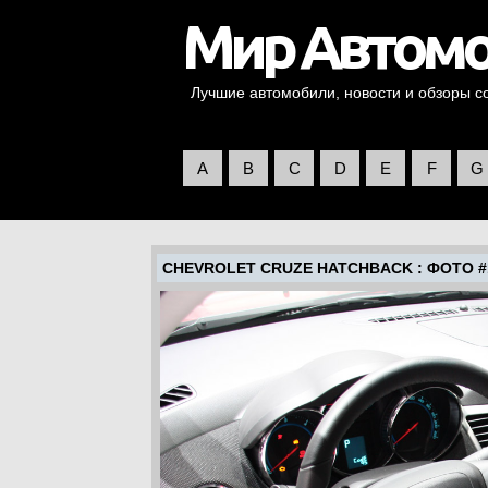
Лучшие автомобили, новости и обзоры со 
A
B
C
D
E
F
G
CHEVROLET CRUZE HATCHBACK
: ФОТО #1