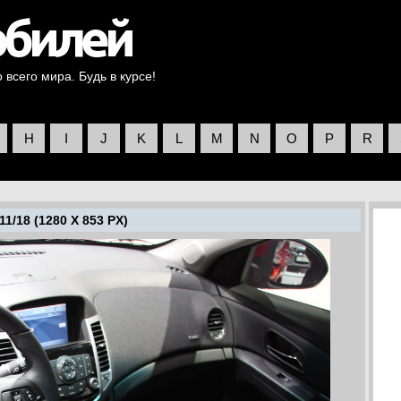
всего мира. Будь в курсе!
H
I
J
K
L
M
N
O
P
R
1/18 (1280 X 853 PX)