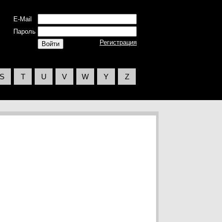
E-Mail
Пароль
Регистрация
S
T
U
V
W
Y
Z