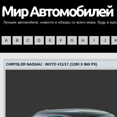
Лучшие автомобили, новости и обзоры со всего мира. Будь в курс
A
B
C
D
E
F
G
H
I
J
CHRYSLER NASSAU
: ФОТО #11/17 (1280 X 960 PX)