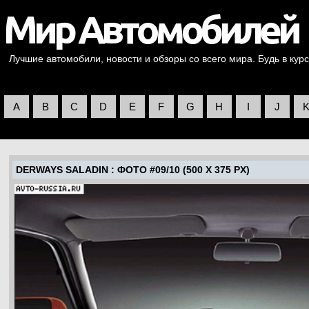
Лучшие автомобили, новости и обзоры со всего мира. Будь в курс
A
B
C
D
E
F
G
H
I
J
DERWAYS SALADIN
: ФОТО #09/10 (500 X 375 PX)