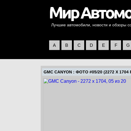
Лучшие автомобили, новости и обзоры со 
A
B
C
D
E
F
G
GMC CANYON
: ФОТО #05/20 (2272 X 1704 