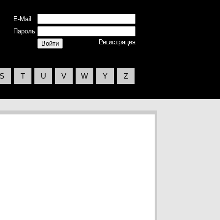
E-Mail
Пароль
Регистрация
S
T
U
V
W
Y
Z