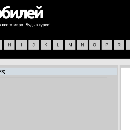
всего мира. Будь в курсе!
H
I
J
K
L
M
N
O
P
R
PX)