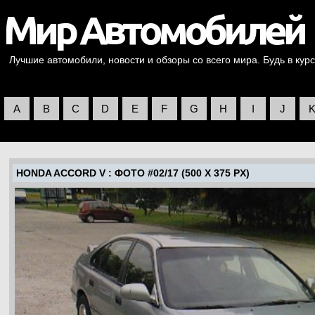
Лучшие автомобили, новости и обзоры со всего мира. Будь в курс
A
B
C
D
E
F
G
H
I
J
HONDA ACCORD V
: ФОТО #02/17 (500 X 375 PX)