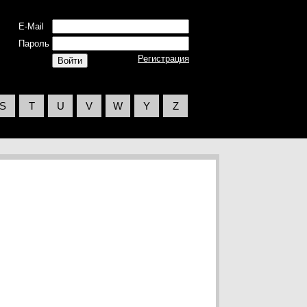
E-Mail
Пароль
Регистрация
S
T
U
V
W
Y
Z