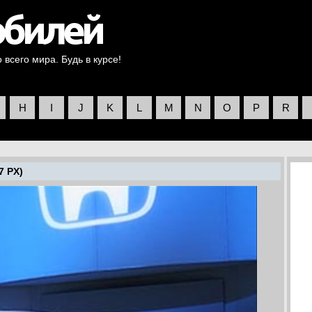
всего мира. Будь в курсе!
H
I
J
K
L
M
N
O
P
R
7 PX)