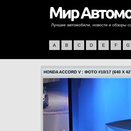
Лучшие автомобили, новости и обзоры со 
A
B
C
D
E
F
G
HONDA ACCORD V
: ФОТО #10/17 (640 X 42