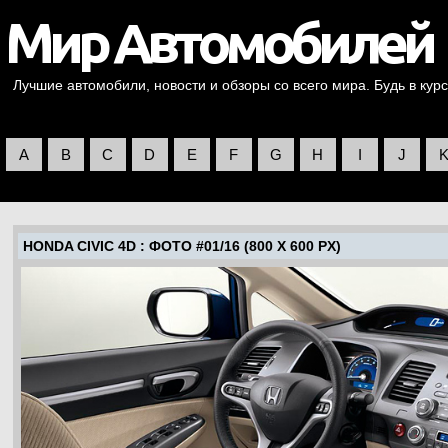
Лучшие автомобили, новости и обзоры со всего мира. Будь в курс
A
B
C
D
E
F
G
H
I
J
HONDA CIVIC 4D
: ФОТО #01/16 (800 X 600 PX)