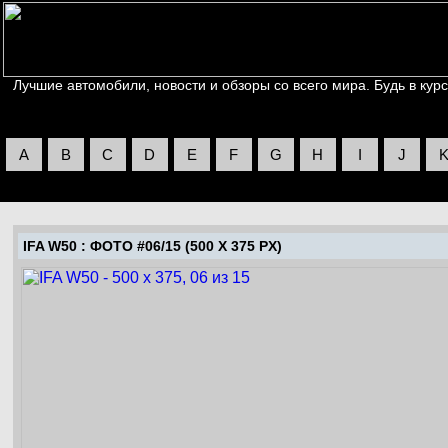
Лучшие автомобили, новости и обзоры со всего мира. Будь в курс
A
B
C
D
E
F
G
H
I
J
IFA W50
: ФОТО #06/15 (500 X 375 PX)