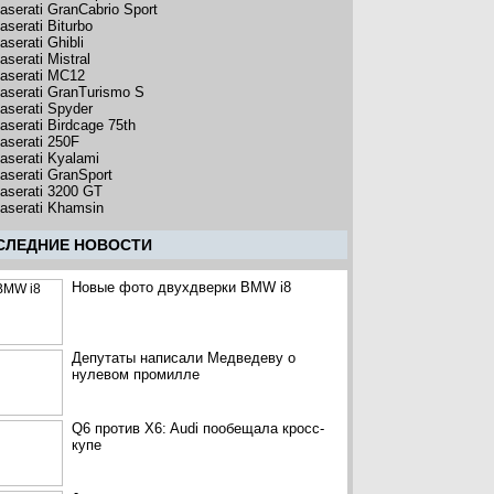
aserati GranCabrio Sport
aserati Biturbo
aserati Ghibli
aserati Mistral
aserati MC12
aserati GranTurismo S
aserati Spyder
aserati Birdcage 75th
aserati 250F
aserati Kyalami
aserati GranSport
aserati 3200 GT
aserati Khamsin
CЛЕДНИЕ НОВОСТИ
Новые фото двухдверки BMW i8
Депутаты написали Медведеву о
нулевом промилле
Q6 против X6: Audi пообещала кросс-
купе