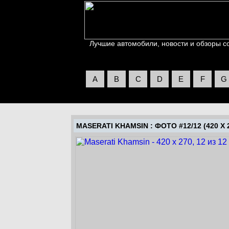
Лучшие автомобили, новости и обзоры со 
A
B
C
D
E
F
G
MASERATI KHAMSIN
: ФОТО #12/12 (420 X 