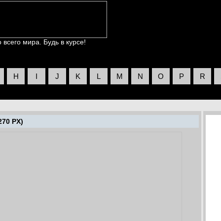
всего мира. Будь в курсе!
H
I
J
K
L
M
N
O
P
R
270 PX)