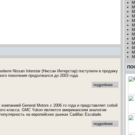
M
M
M
M
M
M
M
M
M
M
M
M
M
ПО
биля Nissan Interstar (Ниссан Интерстар) поступили в продажу
вого поколения продолжался до 2003 года.
подробнее ...
компанией General Motors с 2006 го года и представляет собой
ого класса. GMC Yukon является американским аналогом
опулярность на европейских рынках Cadillac Escalade.
подробнее ...