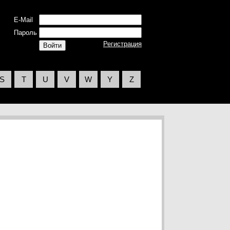
E-Mail
Пароль
Регистрация
S
T
U
V
W
Y
Z