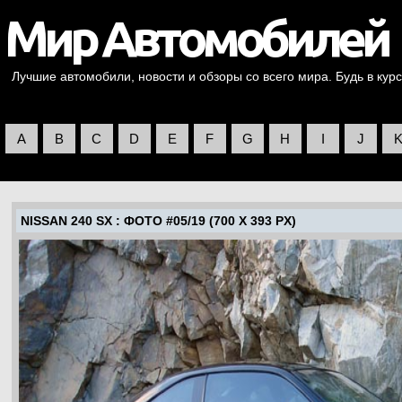
Лучшие автомобили, новости и обзоры со всего мира. Будь в курс
A
B
C
D
E
F
G
H
I
J
NISSAN 240 SX
: ФОТО #05/19 (700 X 393 PX)