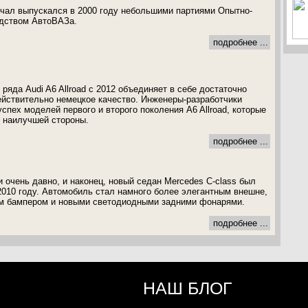
ачал выпускался в 2000 году небольшими партиями Опытно-
дством АвтоВАЗа.
подробнее ...
яда Audi A6 Allroad с 2012 объединяет в себе достаточно
ействительно немецкое качество. Инженеры-разработчики
спех моделей первого и второго поколения A6 Allroad, которые
 наилучшей стороны.
подробнее ...
очень давно, и наконец, новый седан Mercedes C-class был
2010 году. Автомобиль стал намного более элегантным внешне,
м бампером и новыми светодиодными задними фонарями.
подробнее ...
НАШ БЛОГ