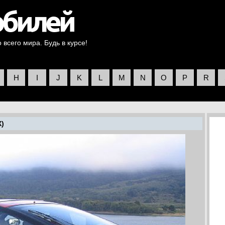
всего мира. Будь в курсе!
H
I
J
K
L
M
N
O
P
R
X)