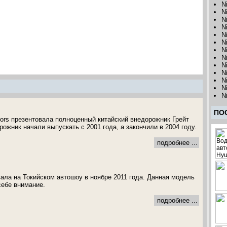
N
N
N
N
N
N
N
N
N
N
N
N
N
ПО
tors презентовала полноценный китайский внедорожник Грейт
ожник начали выпускать с 2001 года, а закончили в 2004 году.
подробнее ...
ала на Токийском автошоу в ноябре 2011 года. Данная модель
себе внимание.
подробнее ...