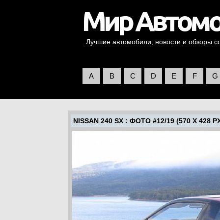
Лучшие автомобили, новости и обзоры со 
A
B
C
D
E
F
G
NISSAN 240 SX
: ФОТО #12/19 (570 X 428 P