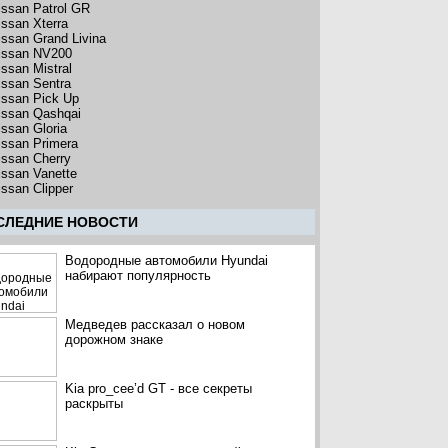
issan Patrol GR
issan Xterra
issan Grand Livina
issan NV200
issan Mistral
issan Sentra
issan Pick Up
issan Qashqai
issan Gloria
issan Primera
issan Cherry
issan Vanette
issan Clipper
CЛЕДНИЕ НОВОСТИ
Водородные автомобили Hyundai
набирают популярность
Медведев рассказал о новом
дорожном знаке
Kia pro_cee’d GT - все секреты
раскрыты