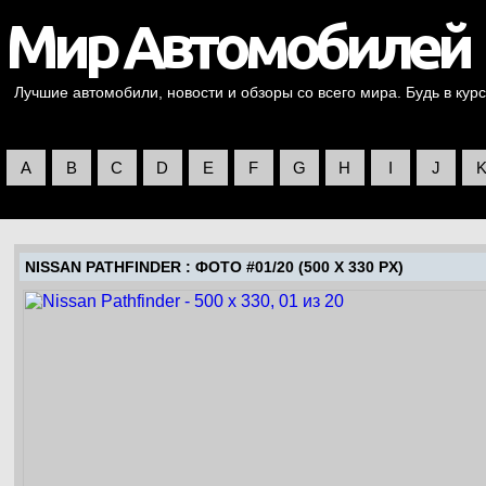
Лучшие автомобили, новости и обзоры со всего мира. Будь в курс
A
B
C
D
E
F
G
H
I
J
NISSAN PATHFINDER
: ФОТО #01/20 (500 X 330 PX)