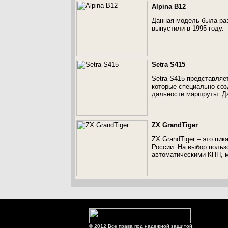
Alpina B12
Данная модель была ра
выпустили в 1995 году.
Setra S415
Setra S415 представляе
которые специально соз
дальности маршруты. Да
ZX GrandTiger
ZX GrandTiger – это пи
России. На выбор поль
автоматическими КПП, м
© 2012 Все права под надежной защитой.