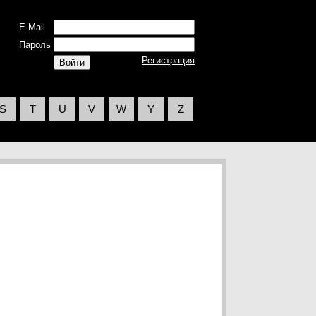
E-Mail
Пароль
Регистрация
S
T
U
V
W
Y
Z