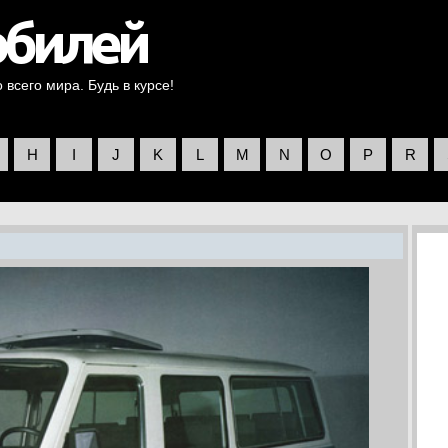
всего мира. Будь в курсе!
H
I
J
K
L
M
N
O
P
R