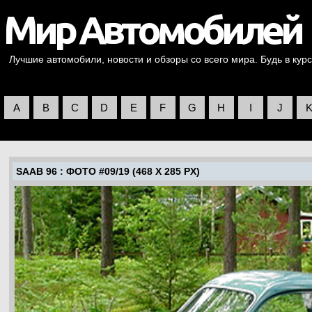
Лучшие автомобили, новости и обзоры со всего мира. Будь в курс
A
B
C
D
E
F
G
H
I
J
SAAB 96
: ФОТО #09/19 (468 X 285 PX)