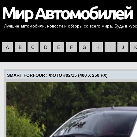
Лучшие автомобили, новости и обзоры со всего мира. Будь в курс
A
B
C
D
E
F
G
H
I
J
SMART FORFOUR
: ФОТО #02/15 (400 X 250 PX)