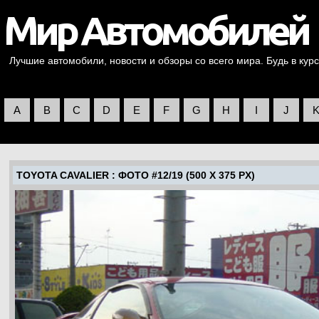
Лучшие автомобили, новости и обзоры со всего мира. Будь в курс
A
B
C
D
E
F
G
H
I
J
TOYOTA CAVALIER
: ФОТО #12/19 (500 X 375 PX)