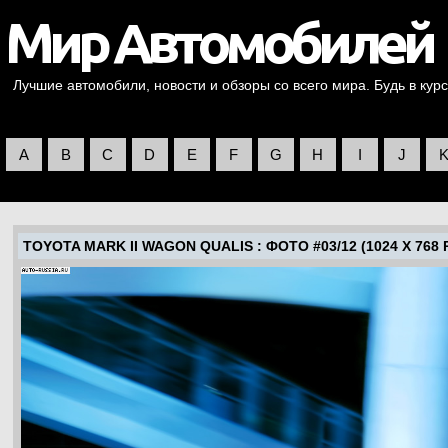
Лучшие автомобили, новости и обзоры со всего мира. Будь в курс
A
B
C
D
E
F
G
H
I
J
TOYOTA MARK II WAGON QUALIS
: ФОТО #03/12 (1024 X 768 