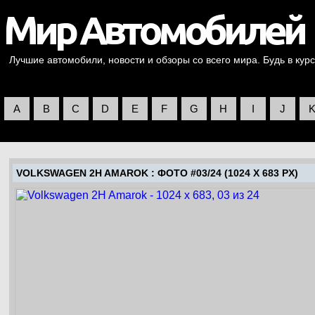
Лучшие автомобили, новости и обзоры со всего мира. Будь в курс
A
B
C
D
E
F
G
H
I
J
VOLKSWAGEN 2H AMAROK
: ФОТО #03/24 (1024 X 683 PX)