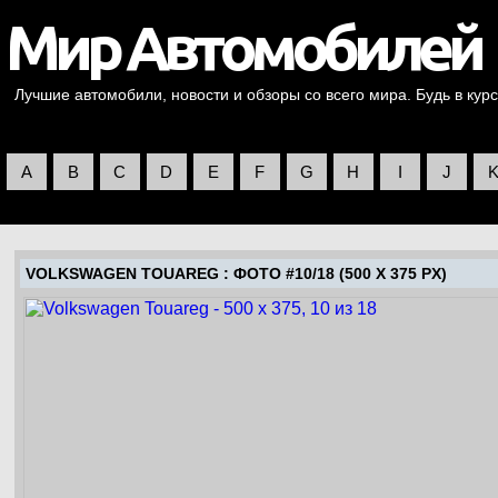
Лучшие автомобили, новости и обзоры со всего мира. Будь в курс
A
B
C
D
E
F
G
H
I
J
VOLKSWAGEN TOUAREG
: ФОТО #10/18 (500 X 375 PX)