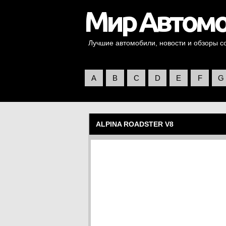
Лучшие автомобили, новости и обзоры со 
A
B
C
D
E
F
G
ALPINA ROADSTER V8