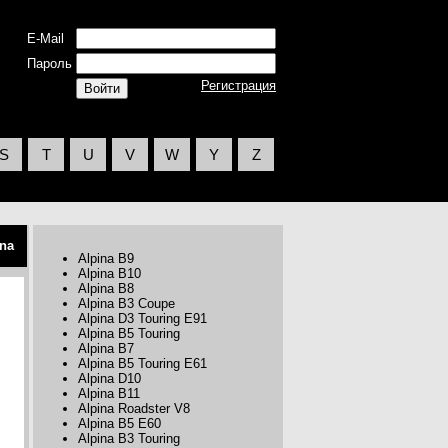
E-Mail
Пароль
Регистрация
S
T
U
V
W
Y
Z
ina
Alpina B9
Alpina B10
Alpina B8
Alpina B3 Coupe
Alpina D3 Touring E91
Alpina B5 Touring
Alpina B7
Alpina B5 Touring E61
Alpina D10
Alpina B11
Alpina Roadster V8
Alpina B5 E60
Alpina B3 Touring