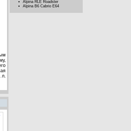
Alpina RLE Roadster
Alpina B6 Cabrio E64
ным
му,
его
ная
 л.