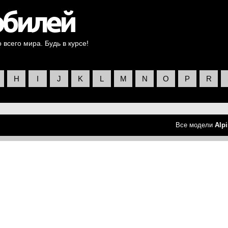
всего мира. Будь в курсе!
H
I
J
K
L
M
N
O
P
R
Все модели
Alp