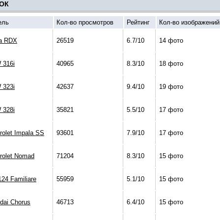
ОК
ель
Кол-во просмотров
Рейтинг
Кол-во изображений
a RDX
26519
6.7/10
14 фото
316i
40965
8.3/10
18 фото
323i
42637
9.4/10
19 фото
328i
35821
5.5/10
17 фото
rolet Impala SS
93601
7.9/10
17 фото
rolet Nomad
71204
8.3/10
15 фото
124 Familiare
55959
5.1/10
15 фото
dai Chorus
46713
6.4/10
15 фото