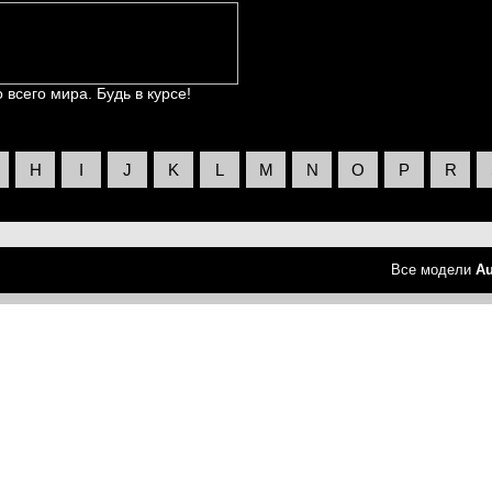
всего мира. Будь в курсе!
H
I
J
K
L
M
N
O
P
R
Все модели
Au