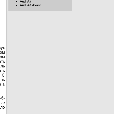
Audi A7
Audi A4 Avant
вух
том
ком
ать
иль
ать
. С
рь
а в
-6-
мые
ыло