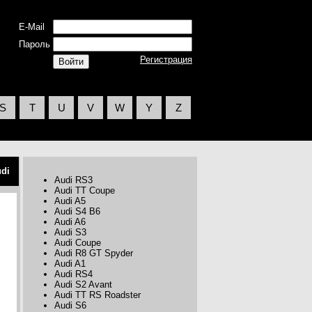
E-Mail
Пароль
Регистрация
S
T
U
V
W
Y
Z
di
Audi RS3
Audi TT Coupe
Audi A5
Audi S4 B6
Audi A6
Audi S3
Audi Coupe
Audi R8 GT Spyder
Audi A1
Audi RS4
Audi S2 Avant
Audi TT RS Roadster
Audi S6