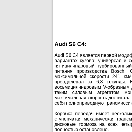
Audi S6 C4:
Audi S6 C4 является первой модиф
вариантах кузова: универсал и 
пятицилиндровый турбированный
питания производства Bosch. 
максимальной скорости 241 км/
преодолевал за 6,8 секунды. 
восьмицилиндровым V-образным д
таким силовым агрегатом мощ
максимальная скорость достигала 
себя полноприводную трансмиссию
Коробка передач имеет нескольк
ступенчатая механическая транс
дисковые тормоза на всех четы
полностью остановлено.