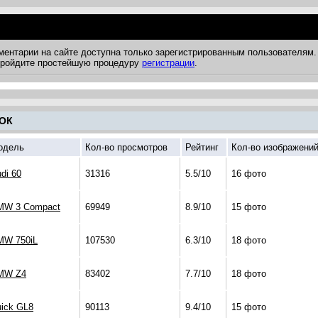
ментарии на сайте доступна только зарегистрированным пользователям.
 пройдите простейшую процедуру
регистрации
.
ОК
одель
Кол-во просмотров
Рейтинг
Кол-во изображени
di 60
31316
5.5/10
16 фото
MW 3 Compact
69949
8.9/10
15 фото
MW 750iL
107530
6.3/10
18 фото
MW Z4
83402
7.7/10
18 фото
ick GL8
90113
9.4/10
15 фото