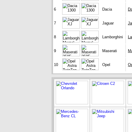
6
Dacia
Da
7
Jaguar
Ja
8
Lamborghini
La
9
Maserati
Ma
10
Opel
Op