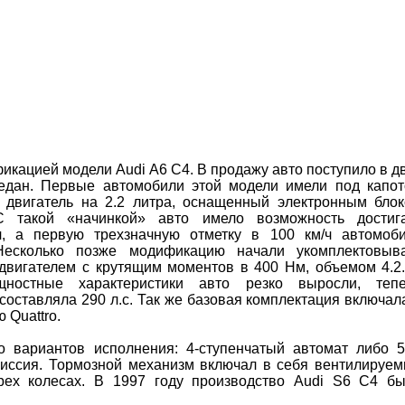
икацией модели Audi А6 С4. В продажу авто поступило в д
седан. Первые автомобили этой модели имели под капо
 двигатель на 2.2 литра, оснащенный электронным бло
С такой «начинкой» авто имело возможность достиг
ч, а первую трехзначную отметку в 100 км/ч автомоб
Несколько позже модификацию начали укомплектовыв
вигателем с крутящим моментов в 400 Нм, объемом 4.2
ностные характеристики авто резко выросли, тепе
составляла 290 л.с. Так же базовая комплектация включал
 Quattro.
о вариантов исполнения: 4-ступенчатый автомат либо 5
миссия. Тормозной механизм включал в себя вентилируе
рех колесах. В 1997 году производство Audi S6 C4 б