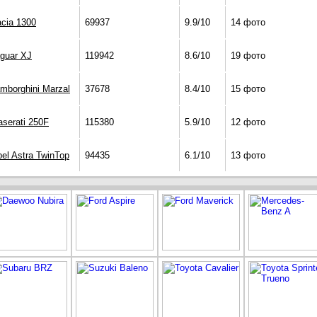
cia 1300
69937
9.9/10
14 фото
guar XJ
119942
8.6/10
19 фото
mborghini Marzal
37678
8.4/10
15 фото
serati 250F
115380
5.9/10
12 фото
el Astra TwinTop
94435
6.1/10
13 фото