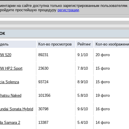
ментарии на сайте доступна только зарегистрированным пользователям.
 пройдите простейшую процедуру
регистрации
.
ОК
дель
Кол-во просмотров
Рейтинг
Кол-во изображен
W 520
89231
9.1/10
20 фото
W HP2 Sport
23630
7.8/10
15 фото
cia Solenza
93724
8.9/10
15 фото
ihatsu Naked
101356
5.8/10
19 фото
undai Sonata Hybrid
30798
9.6/10
16 фото
da Samara 2
13387
5.4/10
14 фото