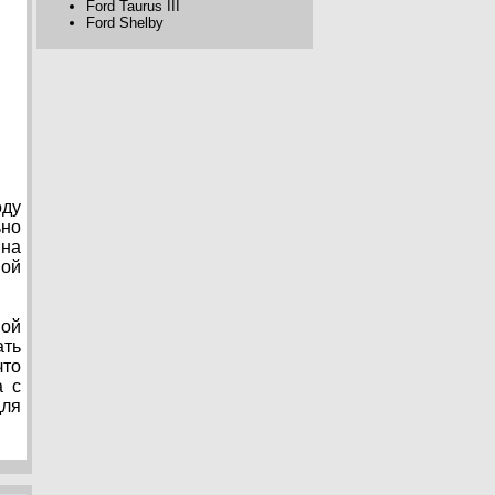
Ford Taurus III
Ford Shelby
оду
ьно
 на
ной
ной
ать
что
а с
для