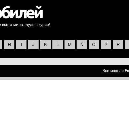
всего мира. Будь в курсе!
H
I
J
K
L
M
N
O
P
R
Все модели
Fo