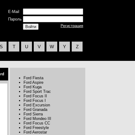
E-Mail
Пароль
Регистрация
S
T
U
V
W
Y
Z
rd
Ford Fiesta
Ford Aspire
Ford Kuga
Ford Sport Trac
Ford Focus II
Ford Focus I
Ford Excursion
Ford Granada
Ford Sierra
Ford Mondeo III
Ford Focus CC
Ford Freestyle
Ford Aerostar