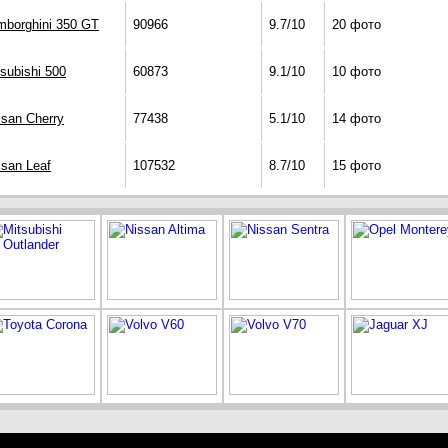
mborghini 350 GT
90966
9.7/10
20 фото
subishi 500
60873
9.1/10
10 фото
ssan Cherry
77438
5.1/10
14 фото
ssan Leaf
107532
8.7/10
15 фото