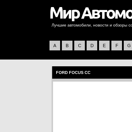
Лучшие автомобили, новости и обзоры со 
A
B
C
D
E
F
G
FORD FOCUS CC