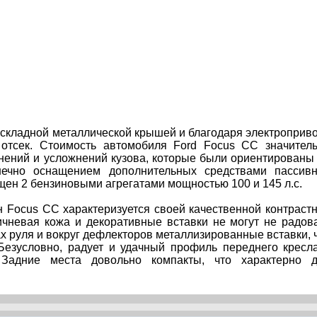
 складной металлической крышей и благодаря электроприв
 отсек. Стоимость автомобиля Ford Focus CC значител
енений и усложнений кузова, которые были ориентированы
нечно оснащением дополнительных средствами пассив
щен 2 бензиновыми агрегатами мощностью 100 и 145 л.с.
 Focus CC характеризуется своей качественной контраст
ричневая кожа и декоративные вставки не могут не радов
ах руля и вокруг дефлекторов металлизированные вставки, 
 Безусловно, радует и удачный профиль переднего кресл
 Задние места довольно компакты, что характерно 