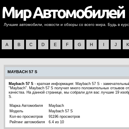
Лучшие автомобили, новости и обзоры со всего мира. Будь в курс
A
B
C
D
E
F
G
H
I
J
MAYBACH 57 S
Maybach 57 S
- краткая информация: Maybach 57 S - замечательн
"Maybach". Maybach 57 S получил много положительных отзывов от
качества. На данной странице, мы собрали для вас лучшие 19 изо
S.
Марка Автомобиля
Maybach
Модель
Maybach 57 S
Кол-во просмотров
91196 просмотров
Рейтинг автомобиля
6.4 из 10