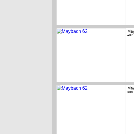
May
#07
May
#08