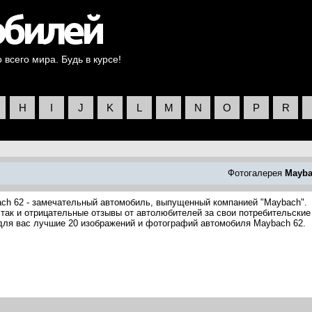
всего мира. Будь в курсе!
H
I
J
K
L
M
N
O
P
R
Фотогалерея
Mayb
ach 62 - замечательный автомобиль, выпущенный компанией "Maybach".
так и отрицательные отзывы от автолюбителей за свои потребительские
 для вас лучшие 20 изображений и фотографий автомобиля Maybach 62.