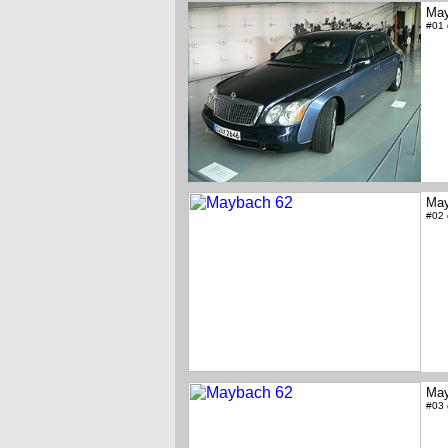
May
#01
May
#02
May
#03