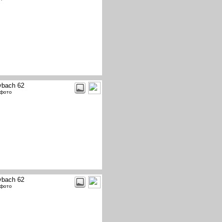
bach 62
 фото
bach 62
 фото