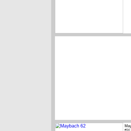
May
#04