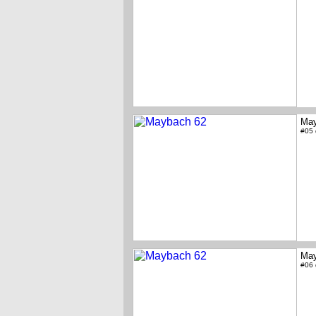
May
#05
May
#06