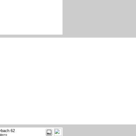
bach 62
 фото