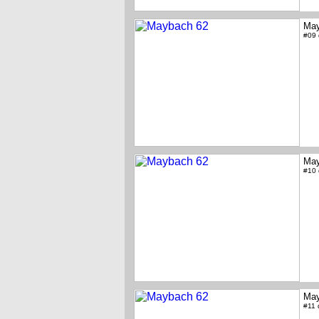
May
#09
May
#10
May
#11