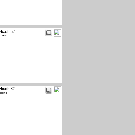
bach 62
 фото
bach 62
 фото