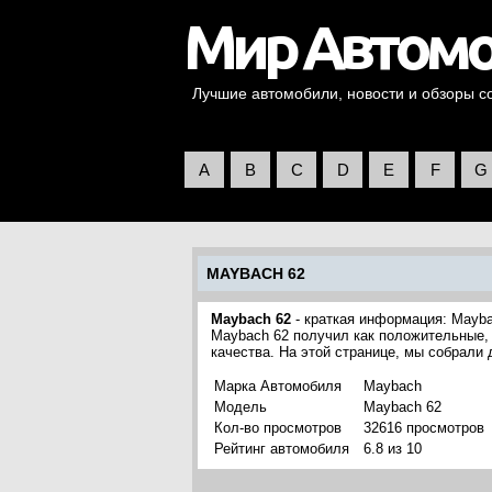
Лучшие автомобили, новости и обзоры со 
A
B
C
D
E
F
G
MAYBACH 62
Maybach 62
- краткая информация: Mayb
Maybach 62 получил как положительные, 
качества. На этой странице, мы собрали
Марка Автомобиля
Maybach
Модель
Maybach 62
Кол-во просмотров
32616 просмотров
Рейтинг автомобиля
6.8 из 10