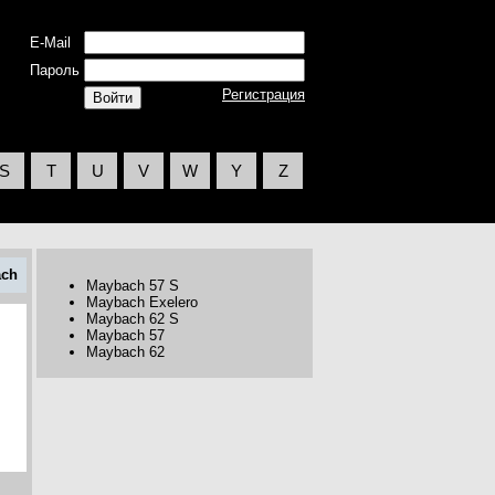
E-Mail
Пароль
Регистрация
S
T
U
V
W
Y
Z
ach
Maybach 57 S
Maybach Exelero
Maybach 62 S
Maybach 57
Maybach 62