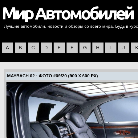
Лучшие автомобили, новости и обзоры со всего мира. Будь в курс
A
B
C
D
E
F
G
H
I
J
MAYBACH 62
: ФОТО #09/20 (900 X 600 PX)