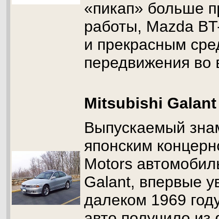
«пикап» больше п
работы, Mazda BT
и прекрасным сре
передвижения во 
Mitsubishi Galant
Выпускаемый зна
японским концерно
Motors автомобиль
Galant, впервые у
далеком 1969 год
авто получило из