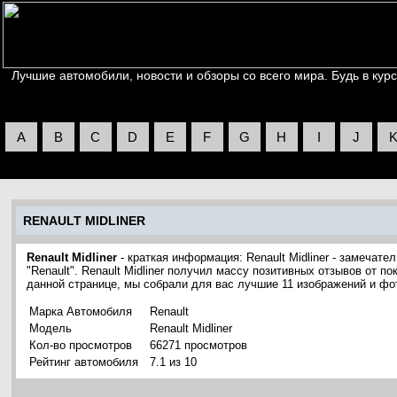
Лучшие автомобили, новости и обзоры со всего мира. Будь в курс
A
B
C
D
E
F
G
H
I
J
RENAULT MIDLINER
Renault Midliner
- краткая информация: Renault Midliner - замечат
"Renault". Renault Midliner получил массу позитивных отзывов от п
данной странице, мы собрали для вас лучшие 11 изображений и фот
Марка Автомобиля
Renault
Модель
Renault Midliner
Кол-во просмотров
66271 просмотров
Рейтинг автомобиля
7.1 из 10