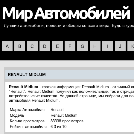
Лучшие автомобили, новости и обзоры со всего мира. Будь в курс
A
B
C
D
E
F
G
H
I
J
RENAULT MIDLUM
Renault Midlum
- краткая информация: Renault Midlum - отличный
"Renault". Renault Midlum получил как положительные, так и отриц
потребительские качества. На данной странице, мы собрали для в
автомобиля Renault Midlum.
Марка Автомобиля
Renault
Модель
Renault Midlum
Кол-во просмотров
83338 просмотров
Рейтинг автомобиля
6.3 из 10