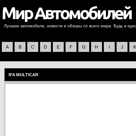
Лучшие автомобили, новости и обзоры со всего мира. Будь в курс
A
B
C
D
E
F
G
H
I
J
IFA MULTICAR