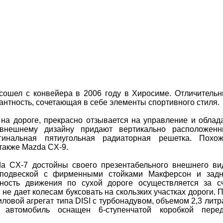
ошел с конвейера в 2006 году в Хиросиме. Отличитель
антность, сочетающая в себе элементы спортивного стиля.
на дороге, прекрасно отзывается на управление и облад
внешнему дизайну придают вертикально расположен
инальная пятиугольная радиаторная решетка. Похо
также Mazda CX-9.
da CX-7 достойны своего презентабельного внешнего ви
подвеской с фирменными стойками Макферсон и зад
ность движения по сухой дороге осуществляется за с
не дает колесам буксовать на скользких участках дороги. 
ловой агрегат типа DISI с турбонадувом, объемом 2,3 литр
автомобиль оснащен 6-ступенчатой коробкой перед