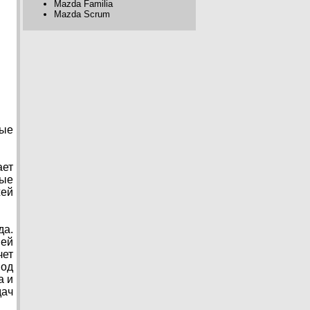
Mazda Familia
Mazda Scrum
ные
ает
ные
жей
да.
ней
чет
Под
а и
ач