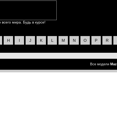
всего мира. Будь в курсе!
H
I
J
K
L
M
N
O
P
R
Все модели
Maz