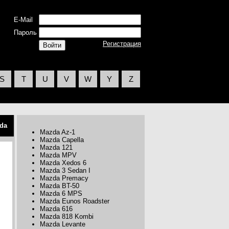
E-Mail
Пароль
Регистрация
S
T
U
V
W
Y
Z
da
Mazda Az-1
Mazda Capella
Mazda 121
Mazda MPV
Mazda Xedos 6
Mazda 3 Sedan I
Mazda Premacy
Mazda BT-50
Mazda 6 MPS
Mazda Eunos Roadster
Mazda 616
Mazda 818 Kombi
Mazda Levante