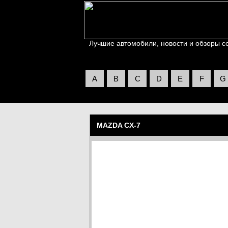
Лучшие автомобили, новости и обзоры со 
A
B
C
D
E
F
G
MAZDA CX-7