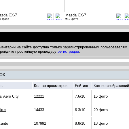
azda CX-7
Mazda CX-7
1 фото
#12 фото
ментарии на сайте доступна только зарегистрированным пользователям.
 пройдите простейшую процедуру
регистрации
.
ОК
ль
Кол-во просмотров
Рейтинг
Кол-во изображений
i Aero City
12221
7.6/10
15 фото
irus
14433
6.3/10
20 фото
canto
107992
8.8/10
18 фото