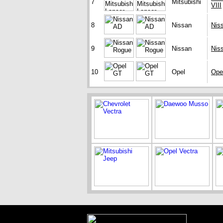
7
Mitsubishi
VIII
8
Nissan
Nis
9
Nissan
Nis
10
Opel
Ope