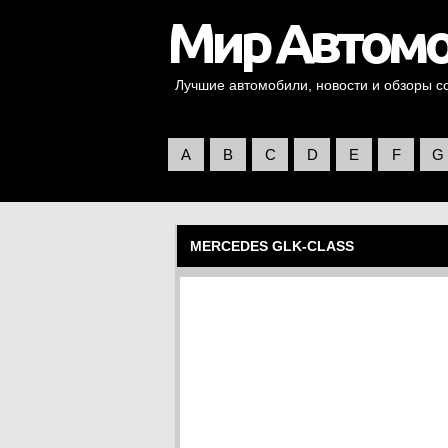
Лучшие автомобили, новости и обзоры со 
A
B
C
D
E
F
G
MERCEDES GLK-CLASS