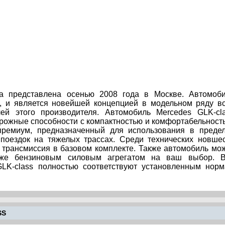
а представлена осенью 2008 года в Москве. Автомоб
, и является новейшей концепцией в модельном ряду в
й этого производителя. Автомобиль Mercedes GLK-cl
орожные способности с компактностью и комфортабельност
 премиум, предназначенный для использования в преде
 поездок на тяжелых трассах. Среди технических новше
 трансмиссия в базовом комплекте. Также автомобиль мо
же бензиновым силовым агрегатом на ваш выбор. В
LK-class полностью соответствуют установленным нор
SS