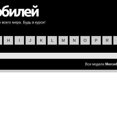
всего мира. Будь в курсе!
H
I
J
K
L
M
N
O
P
R
Все модели
Merced