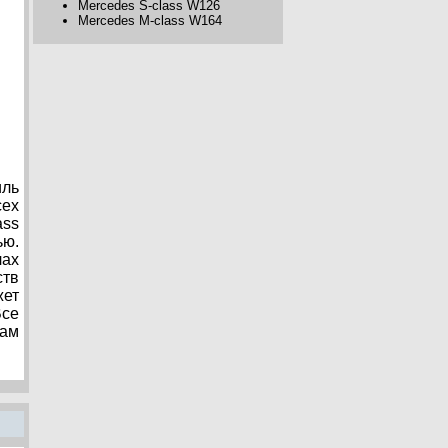
Mercedes S-class W126
Mercedes M-class W164
иль
сех
ass
ью.
лах
ств
жет
се
мам