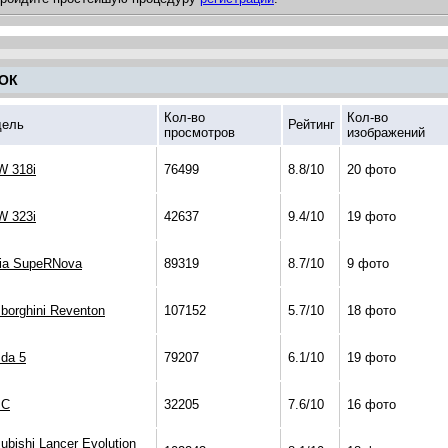
ОК
Кол-во
Кол-во
ель
Рейтинг
просмотров
изображений
 318i
76499
8.8/10
20 фото
 323i
42637
9.4/10
19 фото
ia SupeRNova
89319
8.7/10
9 фото
borghini Reventon
107152
5.7/10
18 фото
da 5
79207
6.1/10
19 фото
 C
32205
7.6/10
16 фото
ubishi Lancer Evolution