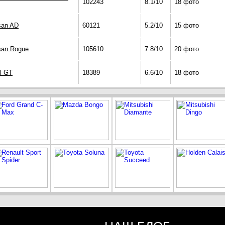
102243
8.1/10
18 фото
san AD
60121
5.2/10
15 фото
san Rogue
105610
7.8/10
20 фото
l GT
18389
6.6/10
18 фото