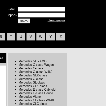
E-Mail
Пароль
Регистрация
S
T
U
V
W
Y
Z
es
Mercedes SLS AMG
Mercedes C-class Wagon
Mercedes C-class
Mercedes G-class W460
Mercedes GLK-class
Mercedes G-class
Mercedes SL-class
Mercedes CLK-class
Mercedes E-class Cabriolet
Mercedes E-class Coupe
Mercedes Viano
Mercedes CL-class W140
Mercedes CLC-class