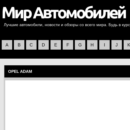
Лучшие автомобили, новости и обзоры со всего мира. Будь в курс
A
B
C
D
E
F
G
H
I
J
OPEL ADAM