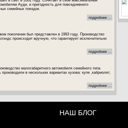
шел в свет в 2002 году. Сочетает в себе максимальный
омобилям Ауди, и пригодность для повседневного
ных семейных поездок.
подробнее ...
рвом поколении был представлен в 1993 году. Производство
лэндс происходит вручную, что гарантирует исключительно
подробнее ...
роизводство малогабаритного автомобиля семейного типа
 производили в нескольких вариантах кузова: купе ,кабриолет,
подробнее ...
НАШ БЛОГ