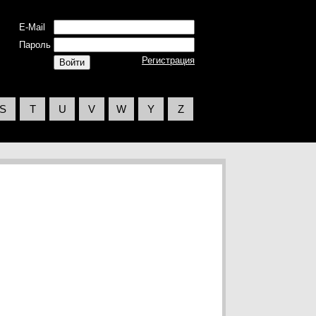
E-Mail
Пароль
Регистрация
S
T
U
V
W
Y
Z