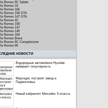
lfa Romeo 8C Spider
lfa Romeo 33
lfa Romeo 166
lfa Romeo 156 GTA
lfa Romeo 147 GTA
lfa Romeo 4C
lfa Romeo 158
lfa Romeo 147
lfa Romeo 145
lfa Romeo 164
lfa Romeo Brera
lfa Romeo 8C Competizione
lfa Romeo 90
CЛЕДНИЕ НОВОСТИ
Водородные автомобили Hyundai
набирают популярность
Мерседес построит завод в
Подмосковье
Новый кабриолет Mercedes S-класса