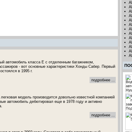
A
A
A
A
A
A
A
A
A
A
A
A
A
ый автомобиль класса Е с отделенным багажником,
ПО
ассажиров - вот основные характеристики Хонды Сабер. Первый
стоялся в 1995 г.
подробнее ...
 легковая модель производится довольно известной компанией
ые автомобиль дебютировал еще в 1978 году и активно
а.
подробнее ...