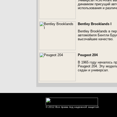
Универсал RS6 Avant вы
динамизм присущий авт
использования и различ
Bentley Brooklands I
Bentley Brooklands в пе
автомобиля Бентли Брук
высочайшее качество.
Peugeot 204
В 1965 году началось п
Peugeot 204. Эту модель
седан и универсал.
© 2012 Все права под надежной защитой.