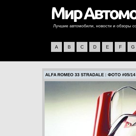
Лучшие автомобили, новости и обзоры со 
A
B
C
D
E
F
G
ALFA ROMEO 33 STRADALE
: ФОТО #05/14 