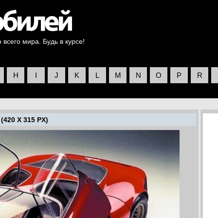
всего мира. Будь в курсе!
H
I
J
K
L
M
N
O
P
R
(420 X 315 PX)