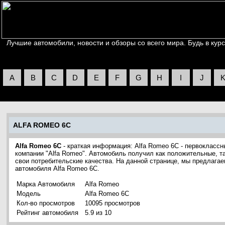
Лучшие автомобили, новости и обзоры со всего мира. Будь в курс
A
B
C
D
E
F
G
H
I
J
ALFA ROMEO 6C
Alfa Romeo 6C
- краткая информация: Alfa Romeo 6C - первоклассн
компании "Alfa Romeo". Автомобиль получил как положительные, та
свои потребительские качества. На данной странице, мы предлага
автомобиля Alfa Romeo 6C.
Марка Автомобиля
Alfa Romeo
Модель
Alfa Romeo 6C
Кол-во просмотров
10095 просмотров
Рейтинг автомобиля
5.9 из 10