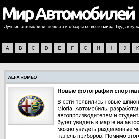
Лучшие автомобили, новости и обзоры со всего мира. Будь в курс
A
B
C
D
E
F
G
H
I
J
ALFA ROMEO
Новые фотографии спортивно
В сети появились новые шпион
Gloria. Автомобиль, разработ
автопроизводителем и студент
будет увидеть в марте на авт
можно увидеть разделенные че
панель приборов. Помимо этог