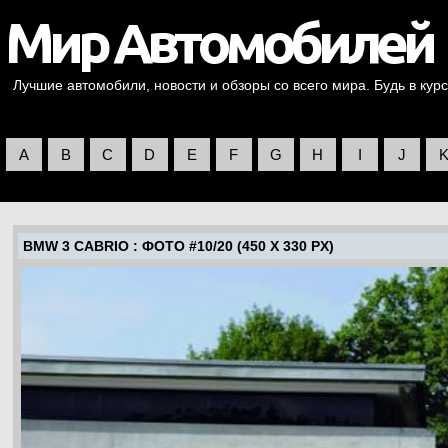
Лучшие автомобили, новости и обзоры со всего мира. Будь в курс
A
B
C
D
E
F
G
H
I
J
BMW 3 CABRIO
: ФОТО #10/20 (450 X 330 PX)