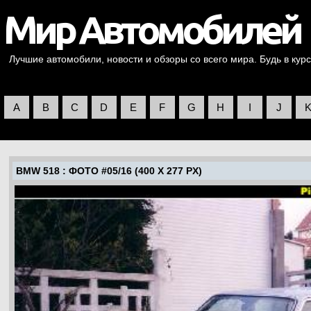
Лучшие автомобили, новости и обзоры со всего мира. Будь в курс
A
B
C
D
E
F
G
H
I
J
BMW 518
: ФОТО #05/16 (400 X 277 PX)