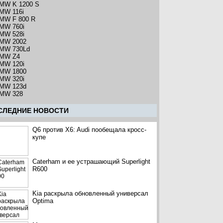
MW K 1200 S
MW 116i
MW F 800 R
MW 760i
MW 528i
MW 2002
MW 730Ld
MW Z4
MW 120i
MW 1800
MW 320i
MW 123d
MW 328
CЛЕДНИЕ НОВОСТИ
Q6 против X6: Audi пообещала кросс-
купе
Caterham и ее устрашающий Superlight
R600
Kia раскрыла обновленный универсал
Optima