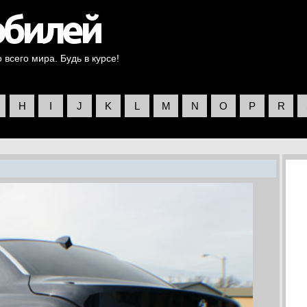
всего мира. Будь в курсе!
H
I
J
K
L
M
N
O
P
R