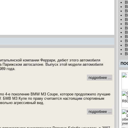
B
B
B
B
B
B
B
B
B
B
B
B
B
 итальянской компании Феррари, дебют этого автомобиля
ПО
на Парижском автосалоне. Выпуск этой модели автомобиля
989 года.
подробнее ...
ало 4-е поколение BMW M3 Coupe, которое продолжило лучшие
. БМВ M3 Купе по праву считается настоящим спортивным
вольно агрессивный вид.
подробнее ...