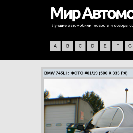
Лучшие автомобили, новости и обзоры со 
A
B
C
D
E
F
G
BMW 745LI
: ФОТО #01/19 (500 X 333 PX)