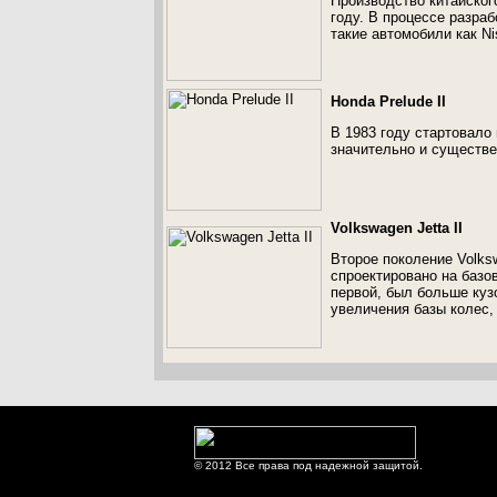
Производство китайског
году. В процессе разра
такие автомобили как Nis
Honda Prelude II
В 1983 году стартовало 
значительно и существе
Volkswagen Jetta II
Второе поколение Volksw
спроектировано на базов
первой, был больше куз
увеличения базы колес,
© 2012 Все права под надежной защитой.