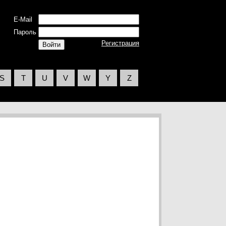
E-Mail
Пароль
Регистрация
S
T
U
V
W
Y
Z