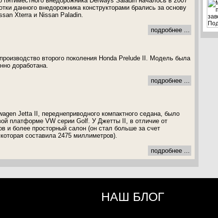
о пятиместного внедорожника Derways Saladin началось в 2007
ботки данного внедорожника конструкторами брались за основу
san Хterra и Nissan Paladin.
подробнее ...
производство второго поколения Honda Prelude II. Модель была
нно доработана.
подробнее ...
agen Jetta II, переднеприводного компактного седана, было
ой платформе VW серии Golf. У Джетты II, в отличие от
ов и более просторный салон (он стал больше за счет
 которая составила 2475 миллиметров).
подробнее ...
НАШ БЛОГ