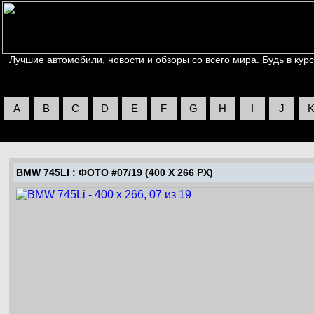
Лучшие автомобили, новости и обзоры со всего мира. Будь в курс
A
B
C
D
E
F
G
H
I
J
BMW 745LI
: ФОТО #07/19 (400 X 266 PX)