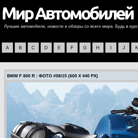
Лучшие автомобили, новости и обзоры со всего мира. Будь в курс
A
B
C
D
E
F
G
H
I
J
BMW F 800 R
: ФОТО #08/15 (600 X 440 PX)