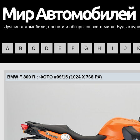
Лучшие автомобили, новости и обзоры со всего мира. Будь в курс
A
B
C
D
E
F
G
H
I
J
BMW F 800 R
: ФОТО #09/15 (1024 X 768 PX)