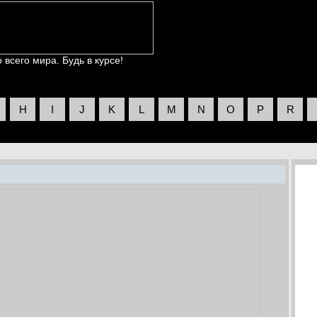
всего мира. Будь в курсе!
H
I
J
K
L
M
N
O
P
R