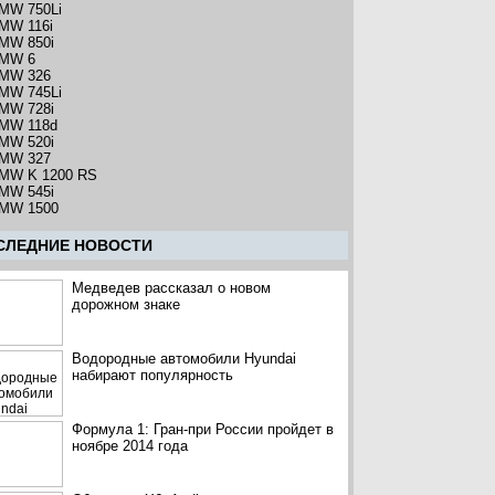
MW 750Li
MW 116i
MW 850i
MW 6
MW 326
MW 745Li
MW 728i
MW 118d
MW 520i
MW 327
MW K 1200 RS
MW 545i
MW 1500
CЛЕДНИЕ НОВОСТИ
Медведев рассказал о новом
дорожном знаке
Водородные автомобили Hyundai
набирают популярность
Формула 1: Гран-при России пройдет в
ноябре 2014 года