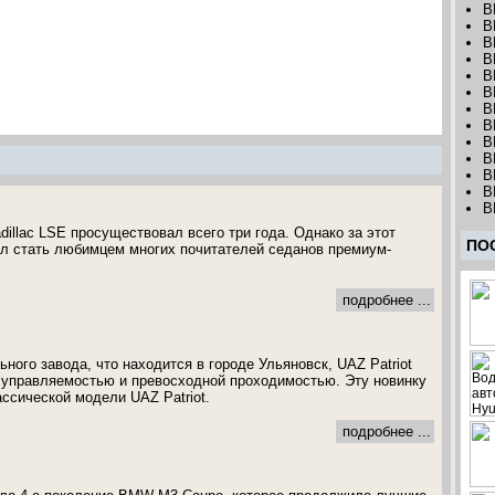
B
B
B
B
B
B
B
B
B
B
B
B
B
illac LSE просуществовал всего три года. Однако за этот
ПО
ел стать любимцем многих почитателей седанов премиум-
подробнее ...
ого завода, что находится в городе Ульяновск, UAZ Patriot
 управляемостью и превосходной проходимостью. Эту новинку
ссической модели UAZ Patriot.
подробнее ...