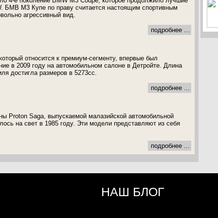
ало 4-е поколение BMW M3 Coupe, которое продолжило лучшие
. БМВ M3 Купе по праву считается настоящим спортивным
вольно агрессивный вид.
подробнее ...
 который относится к премиум-сегменту, впервые был
ние в 2009 году на автомобильном салоне в Детройте. Длина
иля достигла размеров в 5273сс.
подробнее ...
ны Proton Saga, выпускаемой малазийской автомобильной
лось на свет в 1985 году. Эти модели представляют из себя
подробнее ...
НАШ БЛОГ