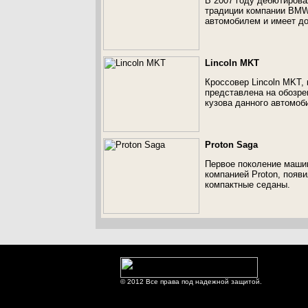
В 2007 году дебютиров
традиции компании BMW
автомобилем и имеет до
Lincoln MKT
Кроссовер Lincoln MKT,
представлена на обозре
кузова данного автомоб
Proton Saga
Первое поколение маши
компанией Proton, появи
компактные седаны.
© 2012 Все права под надежной защитой.