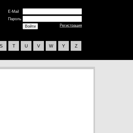
E-Mail
Пароль
Регистрация
S
T
U
V
W
Y
Z