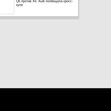
Q6 против X6: Audi пообещала кросс-
купе