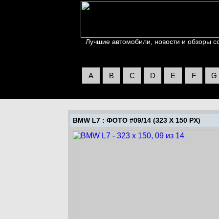
Лучшие автомобили, новости и обзоры со 
A
B
C
D
E
F
G
BMW L7
: ФОТО #09/14 (323 X 150 PX)