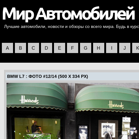
Лучшие автомобили, новости и обзоры со всего мира. Будь в курс
A
B
C
D
E
F
G
H
I
J
BMW L7
: ФОТО #12/14 (500 X 334 PX)