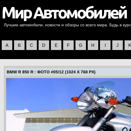
Лучшие автомобили, новости и обзоры со всего мира. Будь в курс
A
B
C
D
E
F
G
H
I
J
BMW R 850 R
: ФОТО #05/12 (1024 X 768 PX)