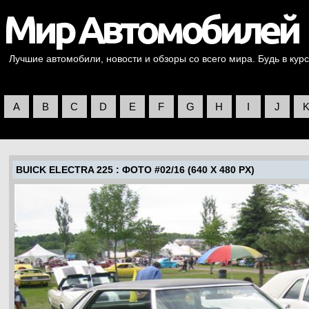
Лучшие автомобили, новости и обзоры со всего мира. Будь в курс
A
B
C
D
E
F
G
H
I
J
BUICK ELECTRA 225
: ФОТО #02/16 (640 X 480 PX)