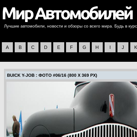
Лучшие автомобили, новости и обзоры со всего мира. Будь в курс
A
B
C
D
E
F
G
H
I
J
BUICK Y-JOB
: ФОТО #06/16 (800 X 369 PX)